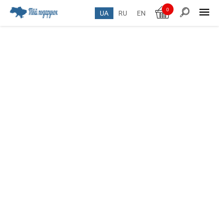
0
UA
RU
EN