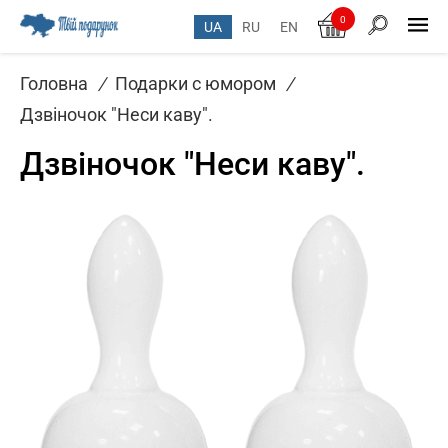
0
UA
RU
EN
Головна
/
Подарки с юмором
/
Дзвіночок "Неси каву".
Дзвіночок "Неси каву".