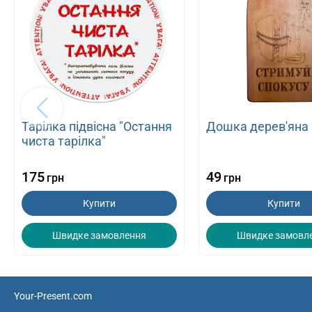
Тарілка підвісна "Остання
Дошка дерев'яна 
чиста тарілка"
175
49
грн
грн
Купити
Купити
Швидке замовлення
Швидке замовл
Your-Present.com