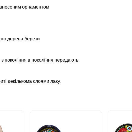
з нанесеним орнаментом
ого дерева берези
кі з покоління в покоління передають
иті декількома слоями лаку.