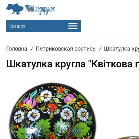
Каталог
Головна
/
Петриковская роспись
/
Шкатулка круг
Шкатулка кругла "Квіткова па