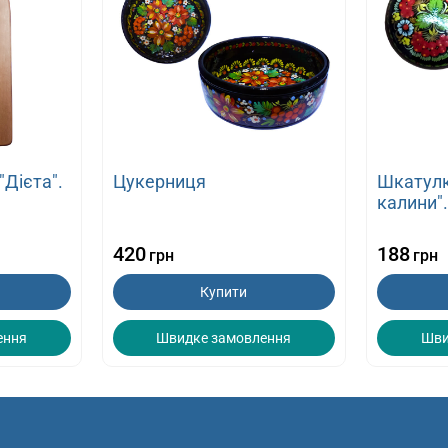
"Дієта".
Цукерниця
Шкатулк
калини"
420
188
грн
грн
Купити
ення
Швидке замовлення
Шви