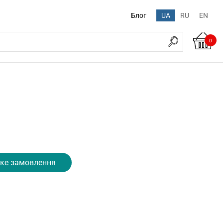
Блог
UA
RU
EN
0
ке замовлення