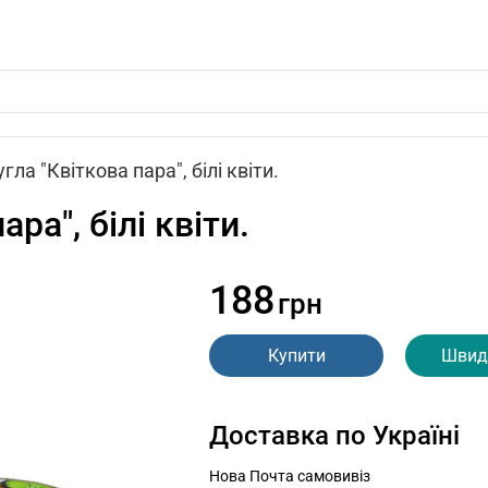
ла "Квіткова пара", білі квіти.
ра", білі квіти.
188
грн
Купити
Швид
Доставка по Україні
Нова Почта самовивіз