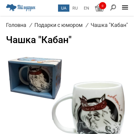
0
UA
RU
EN
Головна
/
Подарки с юмором
/
Чашка "Кабан"
Чашка "Кабан"