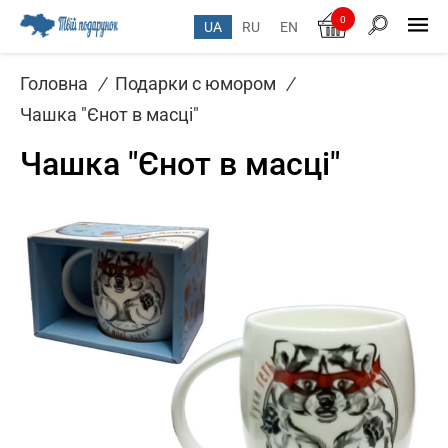
0
UA
RU
EN
Головна
/
Подарки с юмором
/
Чашка "Єнот в масці"
Чашка "Єнот в масці"