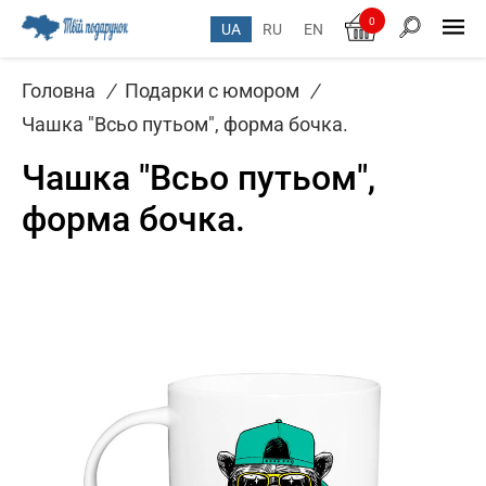
0
UA
RU
EN
Головна
/
Подарки с юмором
/
Чашка "Всьо путьом", форма бочка.
Чашка "Всьо путьом",
форма бочка.