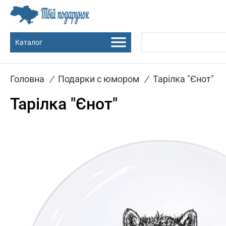
Каталог
Головна
/
Подарки с юмором
/
Тарілка "Єнот"
Тарілка "Єнот"