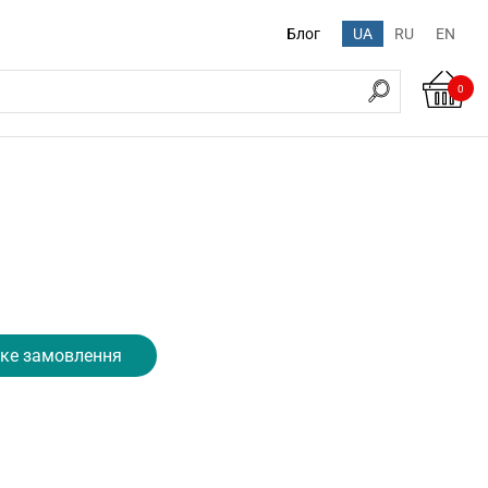
Блог
UA
RU
EN
0
ке замовлення