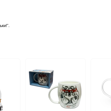
ки!".