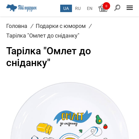
0
UA
RU
EN
Головна
/
Подарки с юмором
/
Тарілка "Омлет до сніданку"
Тарілка "Омлет до
сніданку"