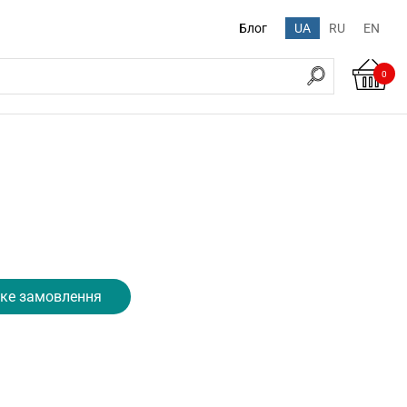
Блог
UA
RU
EN
0
ке замовлення