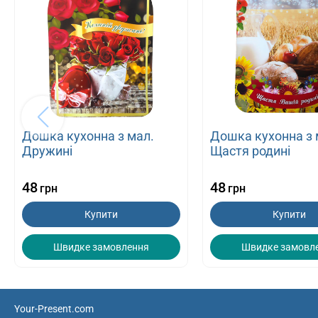
Дошка кухонна з мал.
Дошка кухонна з 
Дружині
Щастя родині
48
48
грн
грн
Купити
Купити
Швидке замовлення
Швидке замовл
Your-Present.com