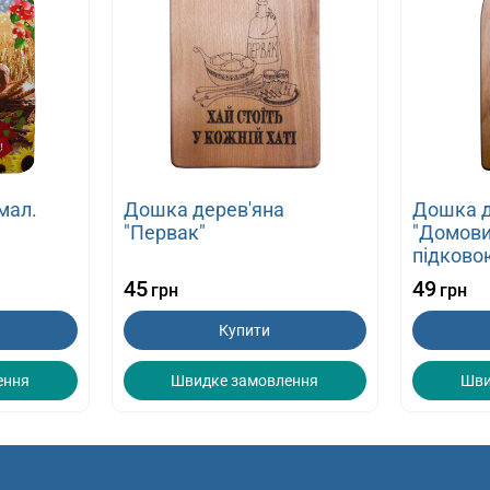
мал.
Дошка дерев'яна
Дошка д
"Первак"
"Домови
підково
45
49
грн
грн
Купити
ення
Швидке замовлення
Шви