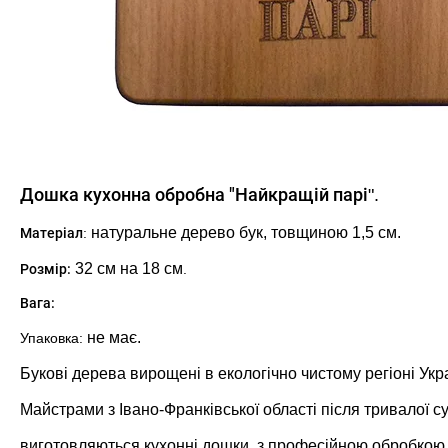
Д
ошка кухонна обробна "Найкращій парі
".
натуральне дерево бук, товщиною 1,5 см.
Матеріал
:
32
см на 18 см
Розмір:
.
Вага:
не має.
Упаковка:
Букові дерева вирощені в екологічно чистому регіоні Укра
Майстрами з Івано-Франківської області після тривалої с
виготовляються кухонні дошки, з професійною обробкою п