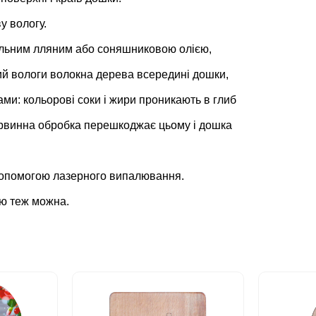
у вологу.
альним лляним або соняшниковою олією,
вий вологи волокна дерева всередині дошки,
ами: кольорові соки і жири проникають в глиб
рвинна обробка перешкоджає цьому і дошка
допомогою
лазерного випалювання.
ю теж можна.