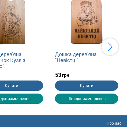
ерев'яна
Дошка дерев'яна
чок Кузя з
"Невістці".
ю".
53
грн
Купити
Купити
дке замовлення
Швидке замовлення
Про нас