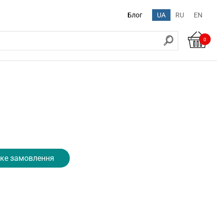
Блог
UA
RU
EN
0
ке замовлення