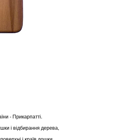
їни - Прикарпатті.
ушки і відбирання дерева,
оверхні і країв дошки.