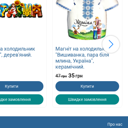
на холодильник
Магніт на холодильник
", дерев'яний.
"Вишиванка, пара біля
млина, Україна",
керамічний.
35
47
грн
грн
Купити
Купити
дке замовлення
Швидке замовлення
Про нас