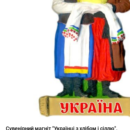
Сувенірний магніт "Українці з хлібом і сіллю".