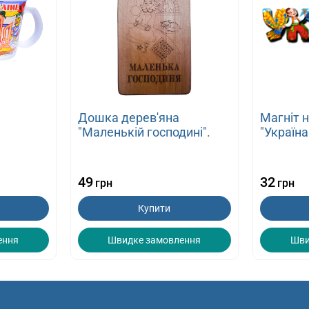
Дошка дерев'яна
Магніт 
"Маленькій господині".
"Україна
49
32
грн
грн
Купити
ення
Швидке замовлення
Шви