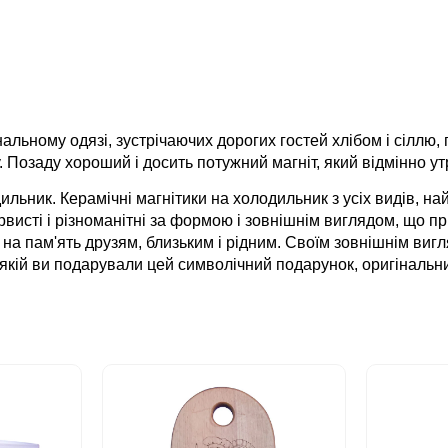
альному одязі, зустрічаючих дорогих гостей хлібом і сіллю
озаду хороший і досить потужний магніт, який відмінно ут
ьник. Керамічні магнітики на холодильник з усіх видів, найор
висті і різноманітні за формою і зовнішнім виглядом, що при
на пам'ять друзям, близьким і рідним. Своїм зовнішнім вигля
 якій ви подарували цей символічний подарунок, оригінальни