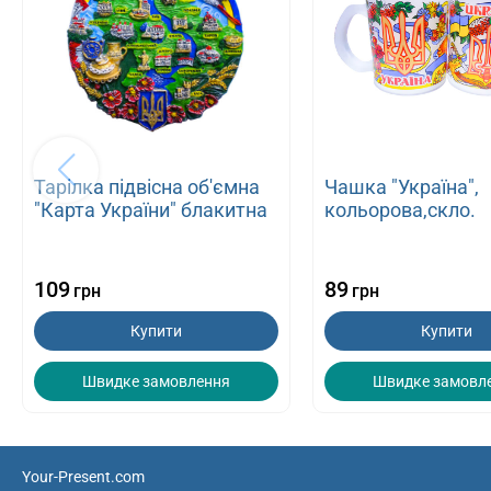
Тарілка підвісна об'ємна
Чашка "Україна",
"Карта України" блакитна
кольорова,скло.
109
89
грн
грн
Купити
Купити
Швидке замовлення
Швидке замовл
Your-Present.com