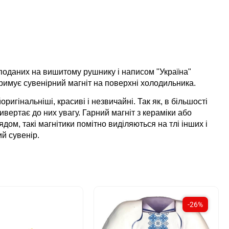
, поданих на вишитому рушнику і написом "Україна"
римує сувенірний магніт на поверхні холодильника.
игінальніші, красиві і незвичайні. Так як, в більшості
вертає до них увагу. Гарний магніт з кераміки або
дом, такі магнітики помітно виділяються на тлі інших і
й сувенір.
-26%