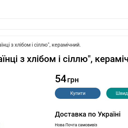
нці з хлібом і сіллю", керамічний.
нці з хлібом і сіллю", керамі
54
грн
Купити
Швид
Доставка по Україні
Нова Почта самовивіз