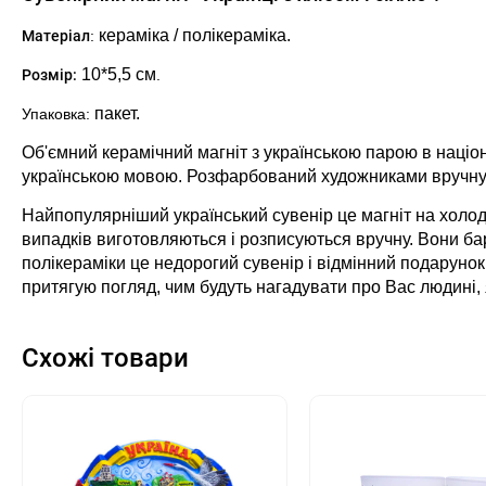
кераміка / полікераміка.
Матеріал
:
10*5,5
см
Розмір:
.
пакет.
Упаковка:
Об'ємний керамічний магніт з українською парою в націон
українською мовою. Розфарбований художниками вручну. П
Найпопулярніший український сувенір це магніт на холодил
випадків виготовляються і розписуються вручну. Вони бар
полікераміки це недорогий сувенір і відмінний подарунок 
притягую погляд, чим будуть нагадувати про Вас людині,
Схожі товари