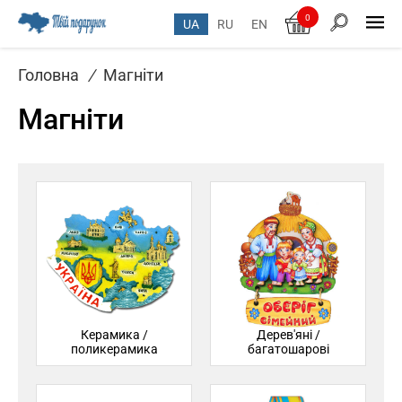
0
UA
RU
EN
Головна
/
Магніти
Магніти
Керамика /
Дерев'яні /
поликерамика
багатошарові