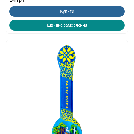
54
грн
Купити
Швидке замовлення