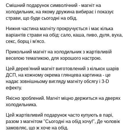
Смішний подарунок символічний - магніт на
холодильник, на якому дружина вибирає і показує
страви, що буде сьогодні на обід.
Нижня частина магніту прокручується і має кілька
варіантів страви на обід: сало, каша, пиво, дуля, вуха,
секс, борщ і м'ясо.
Прикольний магніт на холодильник з жартівливій
веселою тематикою, для хорошого настрою.
Цей дерев'яний магніт виготовлений з кількох шарів
ДСП, на кожному окрема глянцева картинка - це
надає зовнішньому вигляду магніту обсягу і 3-D
ефекту.
Якісно зроблений. Магніт міцно держиться на дверях
холодильника.
Цей жартівливий подарунок часто купують в парі,
разом з магнітом "Сьогодні на обід хочу!", Де чоловік
замовляє, що ж хоче на обід.