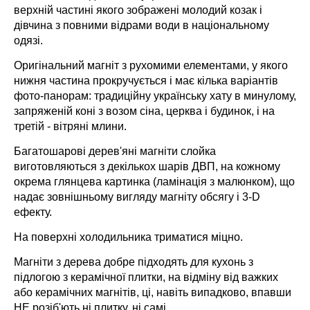
верхній частині якого зображені молодий козак і
дівчина з повними відрами води в національному
одязі.
Оригінальний магніт з рухомими елементами, у якого
нижня частина прокручується і має кілька варіантів
фото-панорам: традиційну українську хату в минулому,
запряженій коні з возом сіна, церква і будинок, і на
третій - вітряні млини.
Багатошарові дерев'яні магніти слойка
виготовляються з декількох шарів ДВП, на кожному
окрема глянцева картинка (ламінація з малюнком), що
надає зовнішньому вигляду магніту обсягу і 3-D
ефекту.
На поверхні холодильника триматися міцно.
Магніти з дерева добре підходять для кухонь з
підлогою з керамічної плитки, на відміну від важких
або керамічних магнітів, ці, навіть випадково, впавши
НЕ розіб'ють ні плитку, ні самі.