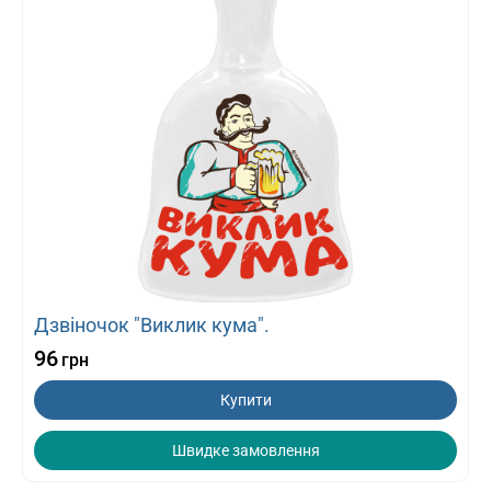
Дзвіночок "Виклик кума".
96
грн
Купити
Швидке замовлення