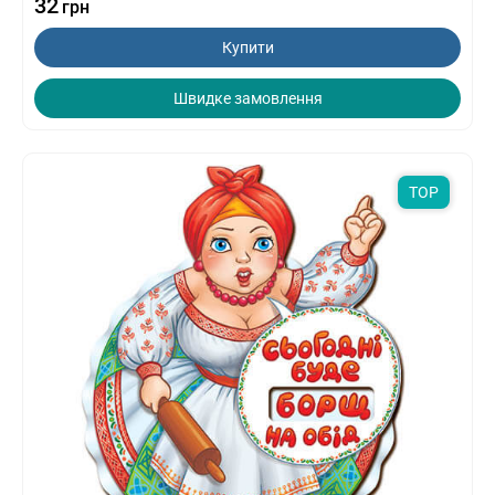
32
грн
Купити
Швидке замовлення
TOP