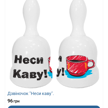
Дзвіночок "Неси каву".
96
грн