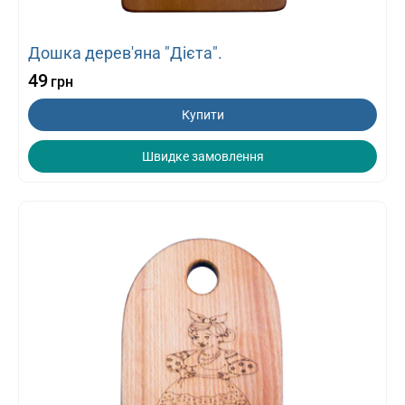
Дошка дерев'яна "Дієта".
49
грн
Купити
Швидке замовлення