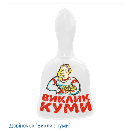
Дзвіночок "Виклик куми".