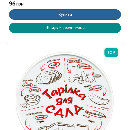
96
грн
Купити
Швидке замовлення
TOP